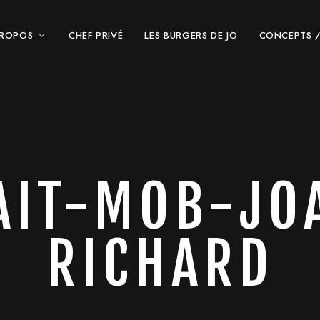
PROPOS
CHEF PRIVÉ
LES BURGERS DE JO
CONCEPTS /
AIT-MOB-JO
RICHARD