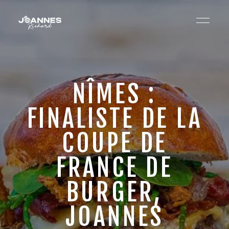
NÎMES :
FINALISTE DE LA
COUPE DE
FRANCE DE
BURGER,
JOANNES