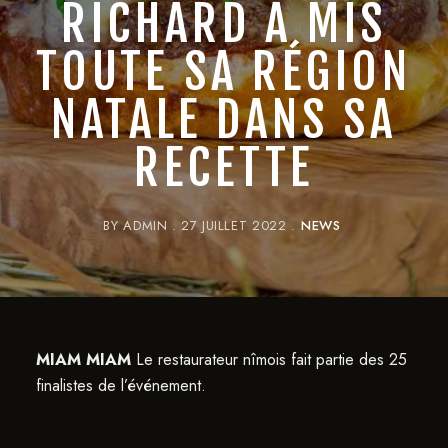
RICHARD A MIS
TOUTE SA RÉGION
NATALE DANS SA
RECETTE
BY
ADMIN
27 JUILLET 2022
NEWS
MIAM MIAM
Le restaurateur nîmois fait partie des 25
finalistes de l’événement.