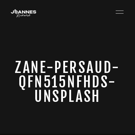
ZANE-PERSAUD-
QFN515NFHDS-
UNSPLASH